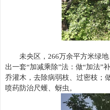
未央区，266万余平方米绿地、
出一套“加减乘除”法：做“加法
乔灌木，去除病弱枝、过密枝；做
喷药防治尺蠖、蚜虫。